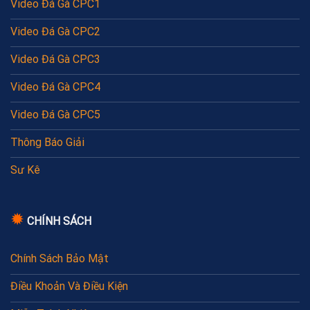
Video Đá Gà CPC1
Video Đá Gà CPC2
Video Đá Gà CPC3
Video Đá Gà CPC4
Video Đá Gà CPC5
Thông Báo Giải
Sư Kê
✹
CHÍNH SÁCH
Chính Sách Bảo Mật
Điều Khoản Và Điều Kiện