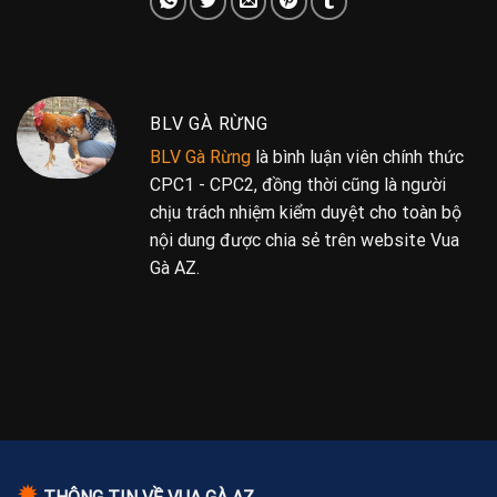
BLV GÀ RỪNG
BLV Gà Rừng
là bình luận viên chính thức
CPC1 - CPC2, đồng thời cũng là người
chịu trách nhiệm kiểm duyệt cho toàn bộ
nội dung được chia sẻ trên website Vua
Gà AZ.
✹