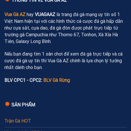
THÔNG TIN VỀ VUA GÀ AZ
Vua Gà AZ
hay
VUAGAAZ
là trang đá gà mạng uy tín số 1
Việt Nam hiện tại với các hình thức cá cược đá gà hấp dẫn
như cựa sắt, cựa dao, đá gà đòn được phát trực tiếp từ
trường gà Campuchia như Thomo 67, Tonhon, Xà Xía Hà
Tiên, Galaxy Long Bình.
Nếu bạn đang tìm 1 sân chơi để xem đá gà trực tiếp và cá
cược đá gà uy tín thì Vua Gà AZ chính là lựa chọn lý tưởng
nhất dành cho bạn.
BLV CPC1 - CPC2:
BLV Gà Rừng
✹
SẢN PHẨM
Trận Gà HOT