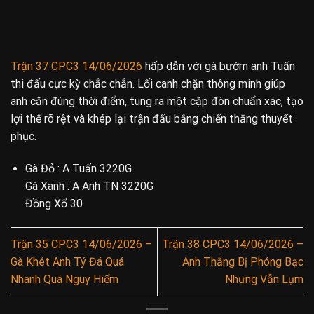
Trận 37 CPC3 14/06/2026
hấp dẫn với gà bướm anh Tuấn
thi đấu cực kỳ chắc chắn. Lối canh chặn thông minh giúp
anh căn đúng thời điểm, tung ra một cặp đòn chuẩn xác, tạo
lợi thế rõ rệt và khép lại trận đấu bằng chiến thắng thuyết
phục.
Gà Đỏ : A Tuấn 3220G
Gà Xanh : A Anh TN 3220G
Đồng Xổ 30
Trận 35 CPC3 14/06/2026 –
Trận 38 CPC3 14/06/2026 –
Gà Khét Anh Tý Đá Quá
Anh Thắng Bị Phóng Bạc
Nhanh Quá Nguy Hiểm
Nhưng Vẫn Lụm