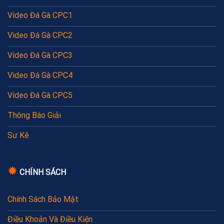
Video Đá Gà CPC1
Video Đá Gà CPC2
Video Đá Gà CPC3
Video Đá Gà CPC4
Video Đá Gà CPC5
Thông Báo Giải
Sư Kê
✹
CHÍNH SÁCH
Chính Sách Bảo Mật
Điều Khoản Và Điều Kiện