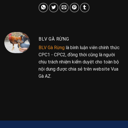
BLV GÀ RỪNG
BLV Gà Rừng
là bình luận viên chính thức
CPC1 - CPC2, đồng thời cũng là người
chịu trách nhiệm kiểm duyệt cho toàn bộ
nội dung được chia sẻ trên website Vua
Gà AZ.