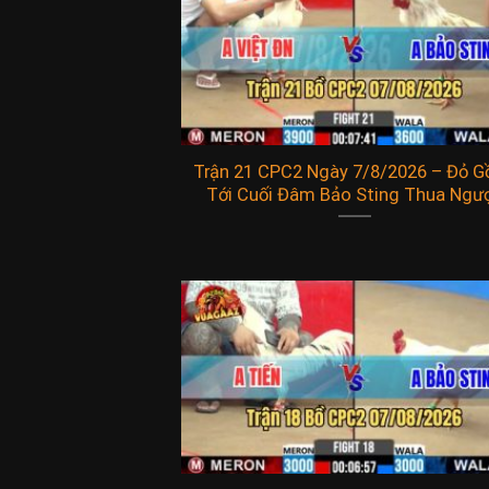
Trận 21 CPC2 Ngày 7/8/2026 – Đỏ G
Tới Cuối Đâm Bảo Sting Thua Ngư