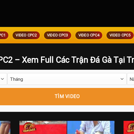
PC1
VIDEO CPC2
VIDEO CPC3
VIDEO CPC4
VIDEO CPC5
PC2 – Xem Full Các Trận Đá Gà Tại 