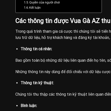
Quyền của người chơi
Kết luận
Các thông tin được Vua Gà AZ thu
Trong quá trình tham gia cá cược thì chúng tôi sẽ tiến 
lưu trữ dữ liệu, hỗ trợ khách hàng và đăng ký tài khoản
Thông tin cá nhân:
Bao gồm toàn bộ những dữ liệu liên quan đến họ tên, số 
Những thông tin này dùng để đối chiếu với dữ liệu cược
Thông tin kỹ thuật:
Chúng tôi thu thập các thông tin kỹ thuật liên quan đến 
Bình luận: