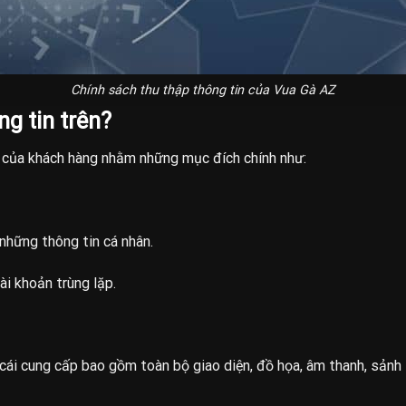
Chính sách thu thập thông tin của Vua Gà AZ
ng tin trên?
in của khách hàng nhằm những mục đích chính như:
những thông tin cá nhân.
i khoản trùng lặp.
ái cung cấp bao gồm toàn bộ giao diện, đồ họa, âm thanh, sảnh t