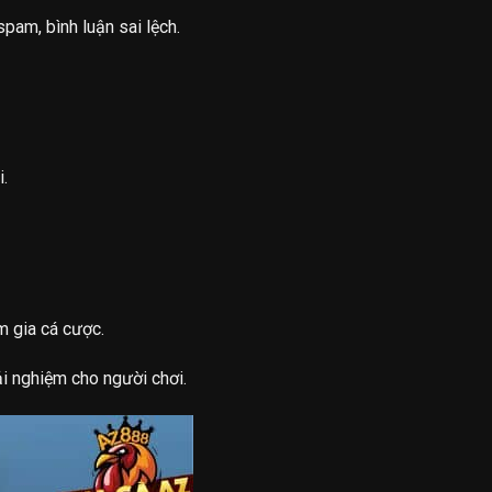
am, bình luận sai lệch.
.
m gia cá cược.
ải nghiệm cho người chơi.