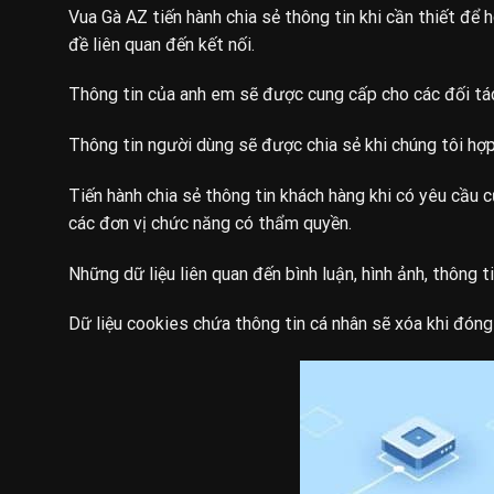
Vua Gà AZ tiến hành chia sẻ thông tin khi cần thiết để h
đề liên quan đến kết nối.
T
hông tin của anh em sẽ được cung cấp cho các đối tác
Thông tin người dùng sẽ được chia sẻ khi chúng tôi hợp
Tiến hành chia sẻ thông tin khách hàng khi có yêu cầu 
các đơn vị chức năng có thẩm quyền.
Những dữ liệu liên quan đến bình luận, hình ảnh, thông ti
Dữ liệu cookies chứa thông tin cá nhân sẽ xóa khi đóng