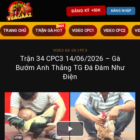
ĐĂNG KÝ +50K
ĐĂNG NHẬP
TRANG CHỦ
TRẬN GÀ HOT
VIDEO CPC1
VIDEO CPC2
VI
VIDEO ĐÁ GÀ CPC3
Trận 34 CPC3 14/06/2026 – Gà
Bướm Anh Thắng TG Đá Đâm Như
Điện