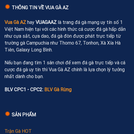
✹
THÔNG TIN VỀ VUA GÀ AZ
Vua Gà AZ
hay
VUAGAAZ
là trang đá gà mạng uy tín số 1
Việt Nam hiện tại với các hình thức cá cược đá gà hấp dẫn
như cựa sắt, cựa dao, đá gà đòn được phát trực tiếp từ
trường gà Campuchia như Thomo 67, Tonhon, Xà Xía Hà
Tiên, Galaxy Long Bình.
Nếu bạn đang tìm 1 sân chơi để xem đá gà trực tiếp và cá
cược đá gà uy tín thì Vua Gà AZ chính là lựa chọn lý tưởng
nhất dành cho bạn.
BLV CPC1 - CPC2:
BLV Gà Rừng
✹
SẢN PHẨM
Trận Gà HOT