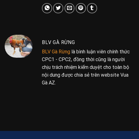
BLV GÀ RỪNG
BLV Gà Rừng
là bình luận viên chính thức
CPC1 - CPC2, đồng thời cũng là người
chịu trách nhiệm kiểm duyệt cho toàn bộ
nội dung được chia sẻ trên website Vua
Gà AZ.