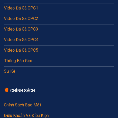
Video Đá Gà CPC1
Video Đá Gà CPC2
Video Đá Gà CPC3
Video Đá Gà CPC4
Video Đá Gà CPC5
Thông Báo Giải
Sư Kê
✹
CHÍNH SÁCH
Chính Sách Bảo Mật
Điều Khoản Và Điều Kiện