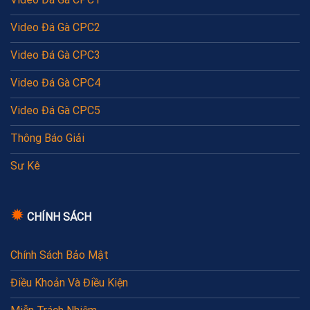
Video Đá Gà CPC2
Video Đá Gà CPC3
Video Đá Gà CPC4
Video Đá Gà CPC5
Thông Báo Giải
Sư Kê
✹
CHÍNH SÁCH
Chính Sách Bảo Mật
Điều Khoản Và Điều Kiện