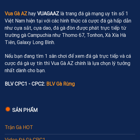
Vua Gà AZ
hay
VUAGAAZ
là trang đá gà mạng uy tín số 1
Việt Nam hiện tại với các hình thức cá cược đá gà hấp dẫn
như cựa sắt, cựa dao, đá gà đòn được phát trực tiếp từ
trường gà Campuchia như Thomo 67, Tonhon, Xà Xía Hà
Tiên, Galaxy Long Bình.
Nếu bạn đang tìm 1 sân chơi để xem đá gà trực tiếp và cá
cược đá gà uy tín thì Vua Gà AZ chính là lựa chọn lý tưởng
nhất dành cho bạn.
BLV CPC1 - CPC2:
BLV Gà Rừng
✹
SẢN PHẨM
Trận Gà HOT
Video Đá Gà CPC1