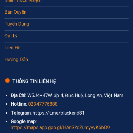
Miễn Trách Nhiệm
Bản Quyền
Tuyển Dụng
Đại Lý
Liên Hệ
Hướng Dẫn
✹
THÔNG TIN LIÊN HỆ
Địa Chỉ:
W5J4+47W, ấp 4, Đức Huệ, Long An, Việt Nam
Hotline:
02347776888
Telegram:
https://t.me/blackend81
Google map:
https://maps.app.goo.gl/HAnSYcZumyvyK6bD9