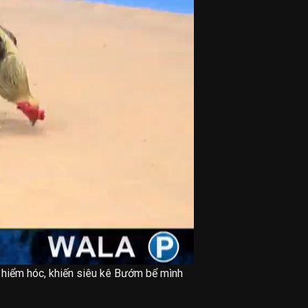
 hiểm hóc, khiến siêu kê Bướm bể mình