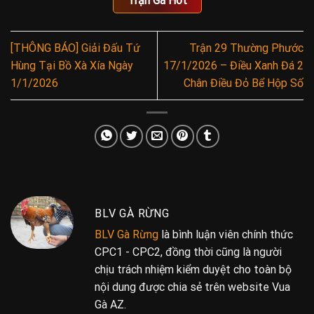
Trận Gà Hot
[THÔNG BÁO] Giải Đấu Tứ
Trận 29 Thường Phước
Hùng Tại Bồ Xà Xía Ngày
17/1/2026 – Điều Xanh Đá 2
1/1/2026
Chân Điều Đỏ Bể Hộp Số
BLV GÀ RỪNG
BLV Gà Rừng
là bình luận viên chính thức
CPC1 - CPC2, đồng thời cũng là người
chịu trách nhiệm kiểm duyệt cho toàn bộ
nội dung được chia sẻ trên website Vua
Gà AZ.