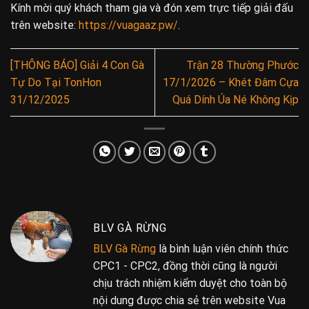
Kính mời quý khách tham gia và đón xem trực tiếp giải đấu
trên website:
https://vuagaaz.pw/
.
[THÔNG BÁO] Giải 4 Con Gà
Trận 28 Thường Phước
Tự Do Tại TonHon
17/1/2026 – Khét Đâm Cựa
31/12/2025
Quá Dính Úa Né Không Kịp
BLV GÀ RỪNG
BLV Gà Rừng
là bình luận viên chính thức
CPC1 - CPC2, đồng thời cũng là người
chịu trách nhiệm kiểm duyệt cho toàn bộ
nội dung được chia sẻ trên website Vua