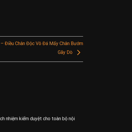
 – Điều Chân Độc Vô Đá Mấy Chân Bướm
Gãy Dò
ách nhiệm kiểm duyệt cho toàn bộ nội