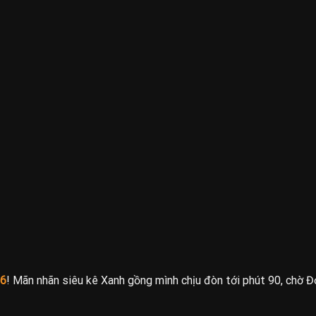
26
! Mãn nhãn siêu kê Xanh gồng mình chịu đòn tới phút 90, chờ 