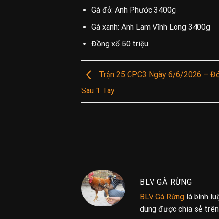
Gà đỏ: Anh Phước 3400g
Gà xanh: Anh Lam Vĩnh Long 3400g
Đồng xổ 50 triệu
Trận 25 CPC3 Ngày 6/6/2026 – Đỏ
Sau 1 Tay
BLV GÀ RỪNG
BLV Gà Rừng
là bình l
dung được chia sẻ trê