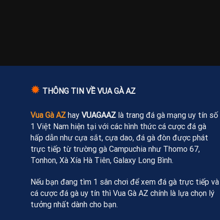
✹
THÔNG TIN VỀ VUA GÀ AZ
Vua Gà AZ
hay
VUAGAAZ
là trang đá gà mạng uy tín số
1 Việt Nam hiện tại với các hình thức cá cược đá gà
hấp dẫn như cựa sắt, cựa dao, đá gà đòn được phát
trực tiếp từ trường gà Campuchia như Thomo 67,
Tonhon, Xà Xía Hà Tiên, Galaxy Long Bình.
Nếu bạn đang tìm 1 sân chơi để xem đá gà trực tiếp và
cá cược đá gà uy tín thì Vua Gà AZ chính là lựa chọn lý
tưởng nhất dành cho bạn.