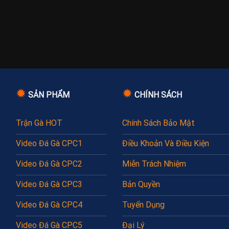
✹
✹
SẢN PHẨM
CHÍNH SÁCH
Trận Gà HOT
Chính Sách Bảo Mật
Video Đá Gà CPC1
Điều Khoản Và Điều Kiện
Video Đá Gà CPC2
Miễn Trách Nhiệm
Video Đá Gà CPC3
Bản Quyền
Video Đá Gà CPC4
Tuyển Dụng
Video Đá Gà CPC5
Đại Lý