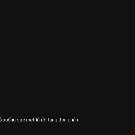
Đỏ xuống sức mệt lả rồi tung đòn phản