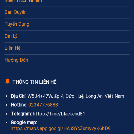
Miễn Trách Nhiệm
Bản Quyền
Tuyển Dụng
Đại Lý
Liên Hệ
Hướng Dẫn
✹
THÔNG TIN LIÊN HỆ
Địa Chỉ:
W5J4+47W, ấp 4, Đức Huệ, Long An, Việt Nam
Hotline:
02347776888
Telegram:
https://t.me/blackend81
Google map:
https://maps.app.goo.gl/HAnSYcZumyvyK6bD9