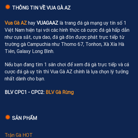
✹
THÔNG TIN VỀ VUA GÀ AZ
Vua Gà AZ
hay
VUAGAAZ
là trang đá gà mạng uy tín số 1
Việt Nam hiện tại với các hình thức cá cược đá gà hấp dẫn
như cựa sắt, cựa dao, đá gà đòn được phát trực tiếp từ
trường gà Campuchia như Thomo 67, Tonhon, Xà Xía Hà
Tiên, Galaxy Long Bình.
Nếu bạn đang tìm 1 sân chơi để xem đá gà trực tiếp và cá
cược đá gà uy tín thì Vua Gà AZ chính là lựa chọn lý tưởng
nhất dành cho bạn.
BLV CPC1 - CPC2:
BLV Gà Rừng
✹
SẢN PHẨM
Trận Gà HOT