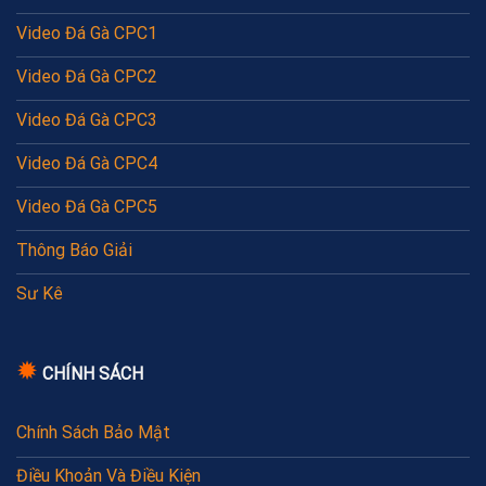
Video Đá Gà CPC1
Video Đá Gà CPC2
Video Đá Gà CPC3
Video Đá Gà CPC4
Video Đá Gà CPC5
Thông Báo Giải
Sư Kê
✹
CHÍNH SÁCH
Chính Sách Bảo Mật
Điều Khoản Và Điều Kiện