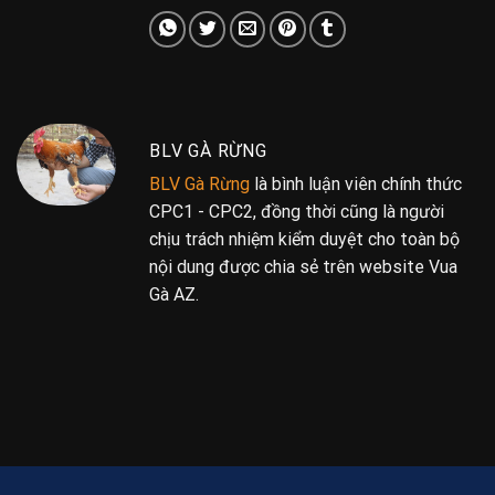
BLV GÀ RỪNG
BLV Gà Rừng
là bình luận viên chính thức
CPC1 - CPC2, đồng thời cũng là người
chịu trách nhiệm kiểm duyệt cho toàn bộ
nội dung được chia sẻ trên website Vua
Gà AZ.