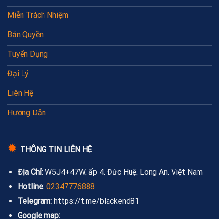
Miễn Trách Nhiệm
Bản Quyền
Tuyển Dụng
Đại Lý
Liên Hệ
Hướng Dẫn
✹
THÔNG TIN LIÊN HỆ
Địa Chỉ:
W5J4+47W, ấp 4, Đức Huệ, Long An, Việt Nam
Hotline:
02347776888
Telegram:
https://t.me/blackend81
Google map: