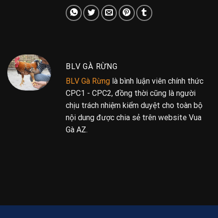
BLV GÀ RỪNG
BLV Gà Rừng
là bình luận viên chính thức
CPC1 - CPC2, đồng thời cũng là người
chịu trách nhiệm kiểm duyệt cho toàn bộ
nội dung được chia sẻ trên website Vua
Gà AZ.