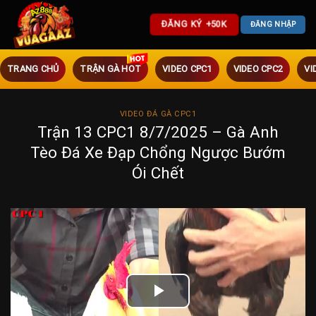
ĐĂNG KÝ +50K
ĐĂNG NHẬP
TRANG CHỦ
TRẬN GÀ HOT
VIDEO CPC1
VIDEO CPC2
VI
VIDEO ĐÁ GÀ CPC1
Trận 13 CPC1 8/7/2025 – Gà Anh
Tèo Đá Xe Đạp Chổng Ngược Bướm
Ói Chết