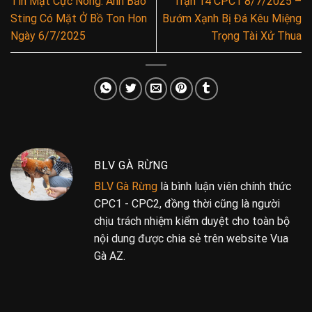
Tin Mật Cực Nóng: Anh Bảo
Trận 14 CPC1 8/7/2025 –
Sting Có Mặt Ở Bồ Ton Hon
Bướm Xạnh Bị Đá Kêu Miệng
Ngày 6/7/2025
Trọng Tài Xử Thua
BLV GÀ RỪNG
BLV Gà Rừng
là bình luận viên chính thức
CPC1 - CPC2, đồng thời cũng là người
chịu trách nhiệm kiểm duyệt cho toàn bộ
nội dung được chia sẻ trên website Vua
Gà AZ.