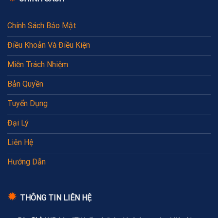
Chính Sách Bảo Mật
Điều Khoản Và Điều Kiện
Miễn Trách Nhiệm
Bản Quyền
Tuyển Dụng
Đại Lý
Liên Hệ
Hướng Dẫn
✹
THÔNG TIN LIÊN HỆ