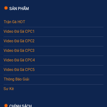
✹
SẢN PHẨM
Trận Gà HOT
Video Đá Gà CPC1
Video Đá Gà CPC2
Video Đá Gà CPC3
Video Đá Gà CPC4
Video Đá Gà CPC5
Thông Báo Giải
Sư Kê
✹
CHÍNH SÁCH