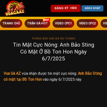
ĐĂNG KÝ +50K
ĐĂNG NHẬP
TRANG CHỦ
TRẬN GÀ HOT
VIDEO CPC1
VIDEO CPC2
VI
THÔNG BÁO GIẢI ĐÁ GÀ THOMO
Tin Mật Cực Nóng: Anh Bảo Sting
Có Mặt Ở Bồ Ton Hon Ngày
6/7/2025
Vua Gà AZ
vừa nhận được tin mật cực nóng:
Anh Bảo Sting
có mặt tại Bồ Ton Hon
vào ngày 6/7/2025 này.