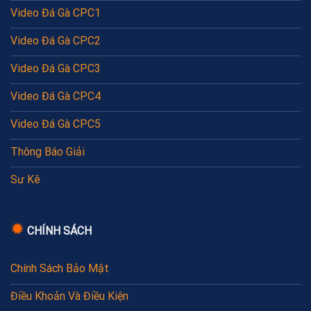
Video Đá Gà CPC1
Video Đá Gà CPC2
Video Đá Gà CPC3
Video Đá Gà CPC4
Video Đá Gà CPC5
Thông Báo Giải
Sư Kê
✹
CHÍNH SÁCH
Chính Sách Bảo Mật
Điều Khoản Và Điều Kiện