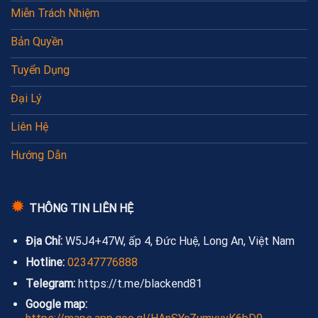
Miễn Trách Nhiệm
Bản Quyền
Tuyển Dụng
Đại Lý
Liên Hệ
Hướng Dẫn
✹
THÔNG TIN LIÊN HỆ
Địa Chỉ:
W5J4+47W, ấp 4, Đức Huệ, Long An, Việt Nam
Hotline:
02347776888
Telegram:
https://t.me/blackend81
Google map: