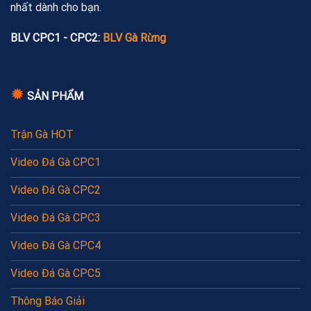
nhất dành cho bạn.
BLV CPC1 - CPC2:
BLV Gà Rừng
✹
SẢN PHẨM
Trận Gà HOT
Video Đá Gà CPC1
Video Đá Gà CPC2
Video Đá Gà CPC3
Video Đá Gà CPC4
Video Đá Gà CPC5
Thông Báo Giải