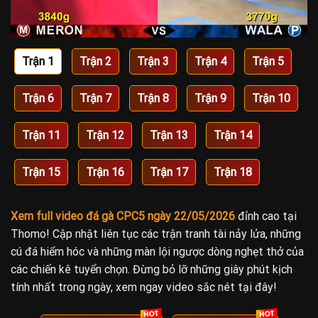
Trận 1
Trận 2
Trận 3
Trận 4
Trận 5
Trận 6
Trận 7
Trận 8
Trận 9
Trận 10
Trận 11
Trận 12
Trận 13
Trận 14
Trận 15
Trận 16
Trận 17
Trận 18
Xem full video đá gà CPC5 ngày 22/05/2026
đỉnh cao tại
Thomo! Cập nhật liên tục các trận tranh tài nảy lửa, những
cú đá hiểm hóc và những màn lội ngược dòng nghẹt thở của
các chiến kê tuyển chọn. Đừng bỏ lỡ những giây phút kịch
tính nhất trong ngày, xem ngay video sắc nét tại đây!