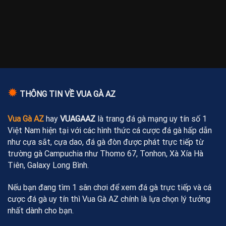
✹
THÔNG TIN VỀ VUA GÀ AZ
Vua Gà AZ
hay
VUAGAAZ
là trang đá gà mạng uy tín số 1
Việt Nam hiện tại với các hình thức cá cược đá gà hấp dẫn
như cựa sắt, cựa dao, đá gà đòn được phát trực tiếp từ
trường gà Campuchia như Thomo 67, Tonhon, Xà Xía Hà
Tiên, Galaxy Long Bình.
Nếu bạn đang tìm 1 sân chơi để xem đá gà trực tiếp và cá
cược đá gà uy tín thì Vua Gà AZ chính là lựa chọn lý tưởng
nhất dành cho bạn.