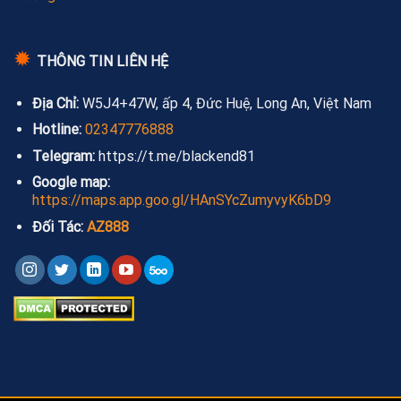
✹
THÔNG TIN LIÊN HỆ
Địa Chỉ:
W5J4+47W, ấp 4, Đức Huệ, Long An, Việt Nam
Hotline:
02347776888
Telegram:
https://t.me/blackend81
Google map:
https://maps.app.goo.gl/HAnSYcZumyvyK6bD9
Đối Tác:
AZ888