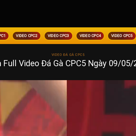
PC1
VIDEO CPC2
VIDEO CPC3
VIDEO CPC4
VIDEO CPC5
VIDEO ĐÁ GÀ CPC5
 Full Video Đá Gà CPC5 Ngày 09/05/