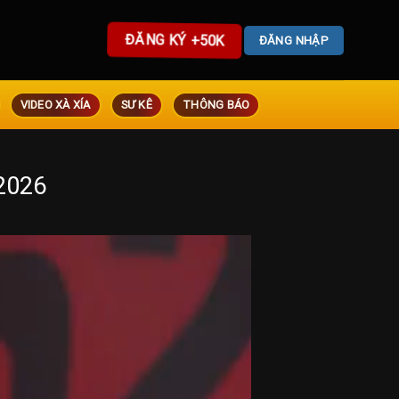
ĐĂNG KÝ +50K
ĐĂNG NHẬP
VIDEO XÀ XÍA
SƯ KÊ
THÔNG BÁO
2026