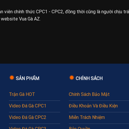
uận viên chính thức CPC1 - CPC2, đồng thời cũng là người chịu tr
n website Vua Gà AZ.
✹
✹
SẢN PHẨM
CHÍNH SÁCH
Trận Gà HOT
Chính Sách Bảo Mật
Video Đá Gà CPC1
Điều Khoản Và Điều Kiện
Video Đá Gà CPC2
Miễn Trách Nhiệm
Video Đá Gà CPC3
Bản Quyền