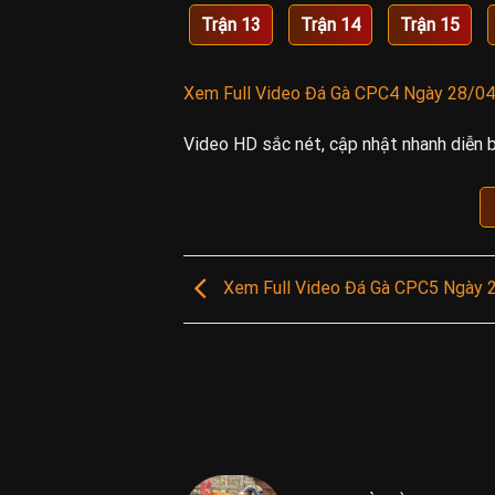
Trận 13
Trận 14
Trận 15
Xem Full Video Đá Gà CPC4 Ngày 28/0
Video HD sắc nét, cập nhật nhanh diễn bi
Xem Full Video Đá Gà CPC5 Ngày 