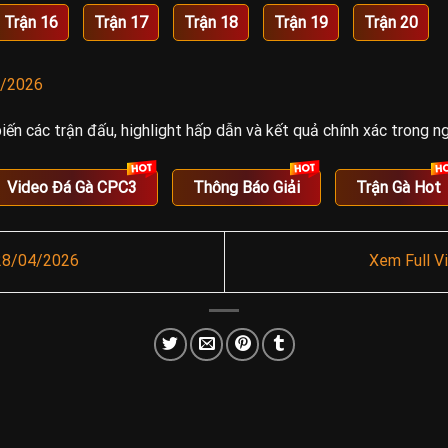
Trận 16
Trận 17
Trận 18
Trận 19
Trận 20
4/2026
ến các trận đấu, highlight hấp dẫn và kết quả chính xác trong ng
Video Đá Gà CPC3
Thông Báo Giải
Trận Gà Hot
28/04/2026
Xem Full 