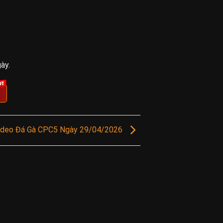
ày.
Video Đá Gà CPC5 Ngày 29/04/2026