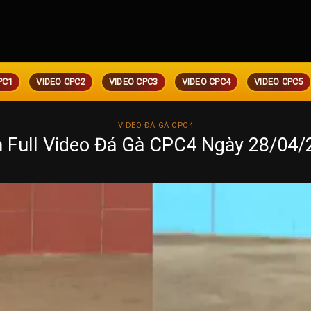
PC1
VIDEO CPC2
VIDEO CPC3
VIDEO CPC4
VIDEO CPC5
VIDEO ĐÁ GÀ CPC4
 Full Video Đá Gà CPC4 Ngày 28/04/