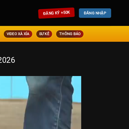
ĐĂNG KÝ +50K
ĐĂNG NHẬP
VIDEO XÀ XÍA
SƯ KÊ
THÔNG BÁO
2026