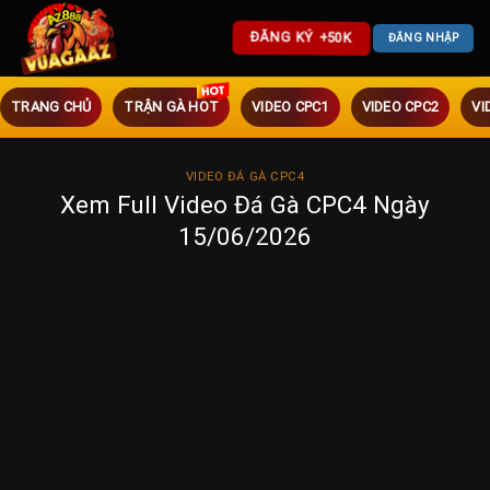
ĐĂNG KÝ +50K
ĐĂNG NHẬP
TRANG CHỦ
TRẬN GÀ HOT
VIDEO CPC1
VIDEO CPC2
VI
VIDEO ĐÁ GÀ CPC4
Xem Full Video Đá Gà CPC4 Ngày
15/06/2026