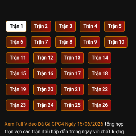
Trận 1
Trận 2
Trận 3
Trận 4
Trận 5
Trận 6
Trận 7
Trận 8
Trận 9
Trận 10
Trận 11
Trận 12
Trận 13
Trận 14
Trận 15
Trận 16
Trận 17
Trận 18
Trận 19
Trận 20
Trận 21
Trận 22
Trận 23
Trận 24
Trận 25
Trận 26
Xem Full Video Đá Gà CPC4 Ngày 15/06/2026
tổng hợp
trọn vẹn các trận đấu hấp dẫn trong ngày với chất lượng