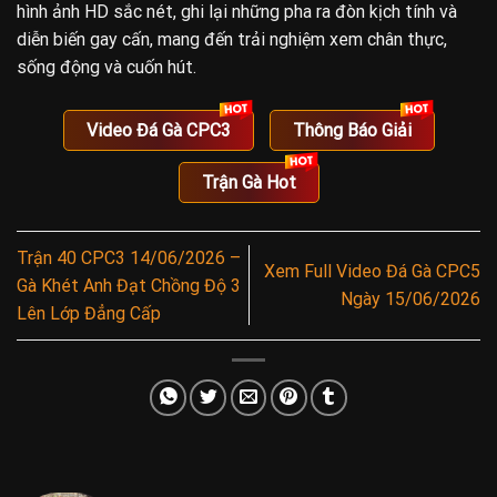
hình ảnh HD sắc nét, ghi lại những pha ra đòn kịch tính và
diễn biến gay cấn, mang đến trải nghiệm xem chân thực,
sống động và cuốn hút.
Video Đá Gà CPC3
Thông Báo Giải
Trận Gà Hot
Trận 40 CPC3 14/06/2026 –
Xem Full Video Đá Gà CPC5
Gà Khét Anh Đạt Chồng Độ 3
Ngày 15/06/2026
Lên Lớp Đẳng Cấp