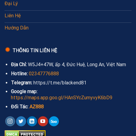
Đại Lý
Liên Hệ
Hướng Dẫn
✹
THÔNG TIN LIÊN HỆ
Địa Chỉ:
W5J4+47W, ấp 4, Đức Huệ, Long An, Việt Nam
Hotline:
02347776888
Telegram:
https://t.me/blackend81
Google map:
https://maps.app.goo.gl/HAnSYcZumyvyK6bD9
Đối Tác:
AZ888