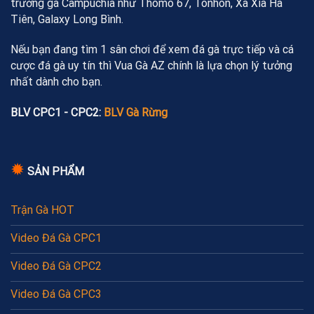
trường gà Campuchia như Thomo 67, Tonhon, Xà Xía Hà
Tiên, Galaxy Long Bình.
Nếu bạn đang tìm 1 sân chơi để xem đá gà trực tiếp và cá
cược đá gà uy tín thì Vua Gà AZ chính là lựa chọn lý tưởng
nhất dành cho bạn.
BLV CPC1 - CPC2:
BLV Gà Rừng
✹
SẢN PHẨM
Trận Gà HOT
Video Đá Gà CPC1
Video Đá Gà CPC2
Video Đá Gà CPC3