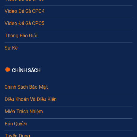
Video Đá Gà CPC4
Video Đá Gà CPC5
Thông Báo Giải
Sư Kê
✹
CHÍNH SÁCH
Chính Sách Bảo Mật
Điều Khoản Và Điều Kiện
Miễn Trách Nhiệm
Bản Quyền
Tuyển Dụng