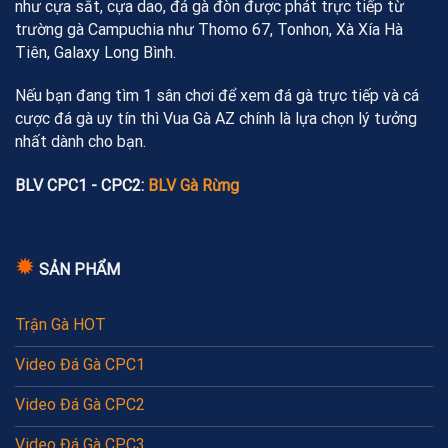
như cựa sắt, cựa dao, đá gà đòn được phát trực tiếp từ
trường gà Campuchia như Thomo 67, Tonhon, Xà Xía Hà
Tiên, Galaxy Long Bình.
Nếu bạn đang tìm 1 sân chơi để xem đá gà trực tiếp và cá
cược đá gà uy tín thì Vua Gà AZ chính là lựa chọn lý tưởng
nhất dành cho bạn.
BLV CPC1 - CPC2:
BLV Gà Rừng
✹
SẢN PHẨM
Trận Gà HOT
Video Đá Gà CPC1
Video Đá Gà CPC2
Video Đá Gà CPC3