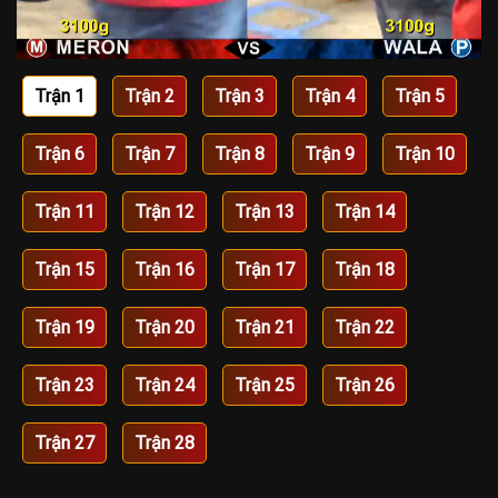
Trận 1
Trận 2
Trận 3
Trận 4
Trận 5
Trận 6
Trận 7
Trận 8
Trận 9
Trận 10
Trận 11
Trận 12
Trận 13
Trận 14
Trận 15
Trận 16
Trận 17
Trận 18
Trận 19
Trận 20
Trận 21
Trận 22
Trận 23
Trận 24
Trận 25
Trận 26
Trận 27
Trận 28