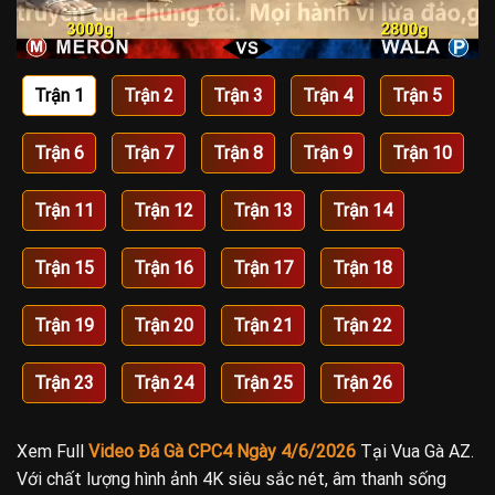
Trận 1
Trận 2
Trận 3
Trận 4
Trận 5
Trận 6
Trận 7
Trận 8
Trận 9
Trận 10
Trận 11
Trận 12
Trận 13
Trận 14
Trận 15
Trận 16
Trận 17
Trận 18
Trận 19
Trận 20
Trận 21
Trận 22
Trận 23
Trận 24
Trận 25
Trận 26
Xem Full
Video Đá Gà CPC4 Ngày 4/6/2026
Tại Vua Gà AZ.
Với chất lượng hình ảnh 4K siêu sắc nét, âm thanh sống