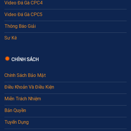
Video Đá Gà CPC4
Video Đá Gà CPC5
Thông Báo Giải
Sư Kê
✹
CHÍNH SÁCH
Chính Sách Bảo Mật
Điều Khoản Và Điều Kiện
Miễn Trách Nhiệm
Bản Quyền
Tuyển Dụng