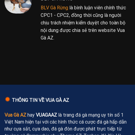
BLV Gà Rừng
là bình luận viên chính thức
CPC1 - CPC2, đồng thời cũng là người
chịu trách nhiệm kiểm duyệt cho toàn bộ
nội dung được chia sẻ trên website Vua
Gà AZ.
✹
THÔNG TIN VỀ VUA GÀ AZ
Vua Gà AZ
hay
VUAGAAZ
là trang đá gà mạng uy tín số 1
Việt Nam hiện tại với các hình thức cá cược đá gà hấp dẫn
như cựa sắt, cựa dao, đá gà đòn được phát trực tiếp từ