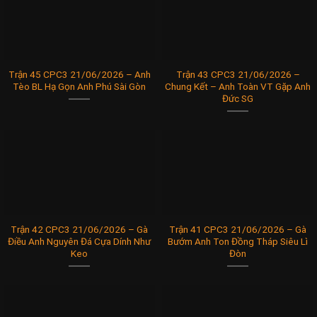
Trận 45 CPC3 21/06/2026 – Anh
Trận 43 CPC3 21/06/2026 –
Tèo BL Hạ Gọn Anh Phú Sài Gòn
Chung Kết – Anh Toàn VT Gặp Anh
Đức SG
Trận 42 CPC3 21/06/2026 – Gà
Trận 41 CPC3 21/06/2026 – Gà
Điều Anh Nguyên Đá Cựa Dính Như
Bướm Anh Ton Đồng Tháp Siêu Lì
Keo
Đòn