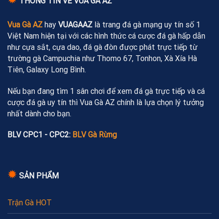
THÔNG TIN VỀ VUA GÀ AZ
Vua Gà AZ
hay
VUAGAAZ
là trang đá gà mạng uy tín số 1
Việt Nam hiện tại với các hình thức cá cược đá gà hấp dẫn
như cựa sắt, cựa dao, đá gà đòn được phát trực tiếp từ
trường gà Campuchia như Thomo 67, Tonhon, Xà Xía Hà
Tiên, Galaxy Long Bình.
Nếu bạn đang tìm 1 sân chơi để xem đá gà trực tiếp và cá
cược đá gà uy tín thì Vua Gà AZ chính là lựa chọn lý tưởng
nhất dành cho bạn.
BLV CPC1 - CPC2:
BLV Gà Rừng
✹
SẢN PHẨM
Trận Gà HOT