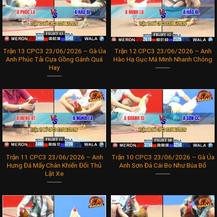
Trận 13 CPC3 23/06/2026 – Gà Úa
Trận 12 CPC3 23/06/2026 – Anh
Anh Phúc Tải Cựa Gồng Gánh Quá
Hào Hạ Gục Má Minh Nhanh Chóng
Hay
Trận 11 CPC3 23/06/2026 – Anh
Trận 10 CPC3 23/06/2026 – Gà Úa
Hưng Đá Mấy Chân Khiến Đối Thủ
Anh Sơn Đá Cái Bo Như Búa Bổ
Lật Xe