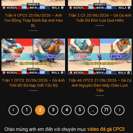
Trận 4 CPC3 23/06/2026 – Anh
Trận 2 C3 23/06/2026 – Gà Úa Anh
Ton Đồng Tháp Đánh Bại Anh Hào
Tuấn Đá Đòn Cựa Quá Hiểm
BL
Trận 1 CPC3 23/06/2026 – Gà Anh
Trận 46 CPC3 21/06/2026 – Gà Cú
Tính BD Đá Nạp Siết Tốc Độ
Anh Nguyên Đâm Mấy Chân Lụm
Tiền
1
2
3
4
5
…
71
Chào mừng anh em đến với chuyên mục
video đá gà CPC3