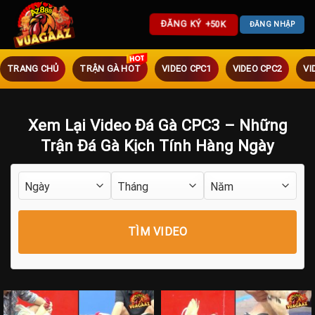
ĐĂNG KÝ +50K
ĐĂNG NHẬP
TRANG CHỦ
TRẬN GÀ HOT
VIDEO CPC1
VIDEO CPC2
VI
Xem Lại Video Đá Gà CPC3 – Những
Trận Đá Gà Kịch Tính Hàng Ngày