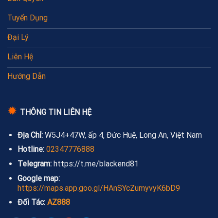
Tuyển Dụng
Đại Lý
Liên Hệ
Hướng Dẫn
✹
THÔNG TIN LIÊN HỆ
Địa Chỉ:
W5J4+47W, ấp 4, Đức Huệ, Long An, Việt Nam
Hotline:
02347776888
Telegram:
https://t.me/blackend81
Google map:
https://maps.app.goo.gl/HAnSYcZumyvyK6bD9
Đối Tác:
AZ888