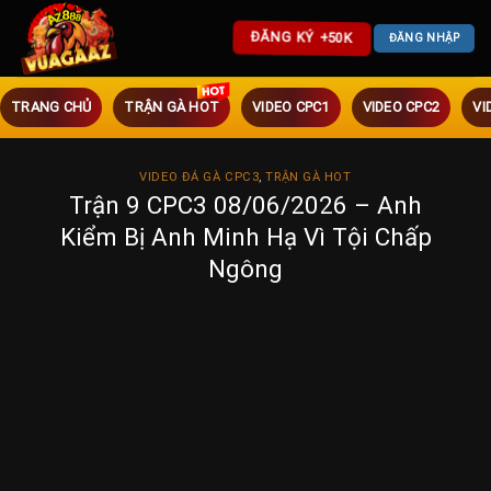
ĐĂNG KÝ +50K
ĐĂNG NHẬP
TRANG CHỦ
TRẬN GÀ HOT
VIDEO CPC1
VIDEO CPC2
VI
VIDEO ĐÁ GÀ CPC3
,
TRẬN GÀ HOT
Trận 9 CPC3 08/06/2026 – Anh
Kiểm Bị Anh Minh Hạ Vì Tội Chấp
Ngông