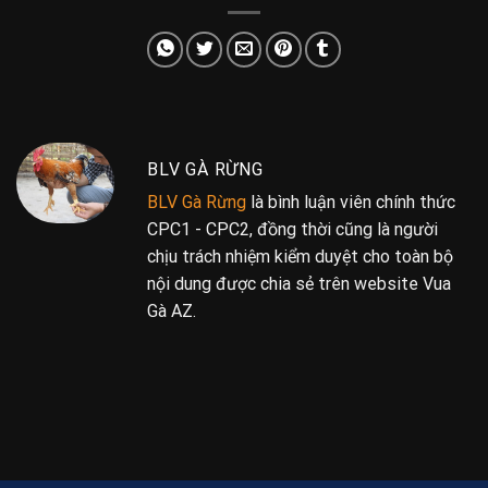
BLV GÀ RỪNG
BLV Gà Rừng
là bình luận viên chính thức
CPC1 - CPC2, đồng thời cũng là người
chịu trách nhiệm kiểm duyệt cho toàn bộ
nội dung được chia sẻ trên website Vua
Gà AZ.