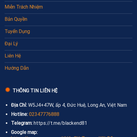
Miễn Trách Nhiệm
Bản Quyền
Tuyển Dụng
Đại Lý
Liên Hệ
Hướng Dẫn
✹
THÔNG TIN LIÊN HỆ
Địa Chỉ:
W5J4+47W, ấp 4, Đức Huệ, Long An, Việt Nam
Hotline:
02347776888
Telegram:
https://t.me/blackend81
Google map: