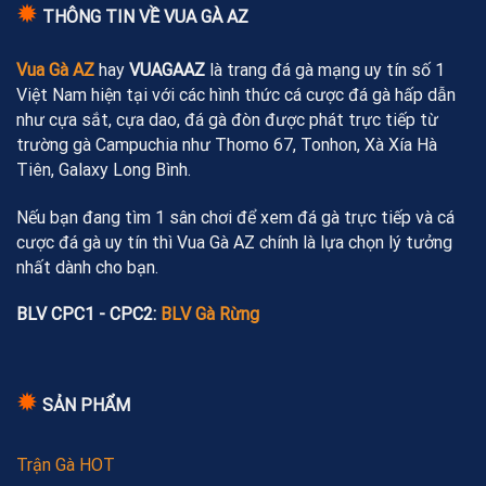
✹
THÔNG TIN VỀ VUA GÀ AZ
Vua Gà AZ
hay
VUAGAAZ
là trang đá gà mạng uy tín số 1
Việt Nam hiện tại với các hình thức cá cược đá gà hấp dẫn
như cựa sắt, cựa dao, đá gà đòn được phát trực tiếp từ
trường gà Campuchia như Thomo 67, Tonhon, Xà Xía Hà
Tiên, Galaxy Long Bình.
Nếu bạn đang tìm 1 sân chơi để xem đá gà trực tiếp và cá
cược đá gà uy tín thì Vua Gà AZ chính là lựa chọn lý tưởng
nhất dành cho bạn.
BLV CPC1 - CPC2:
BLV Gà Rừng
✹
SẢN PHẨM
Trận Gà HOT