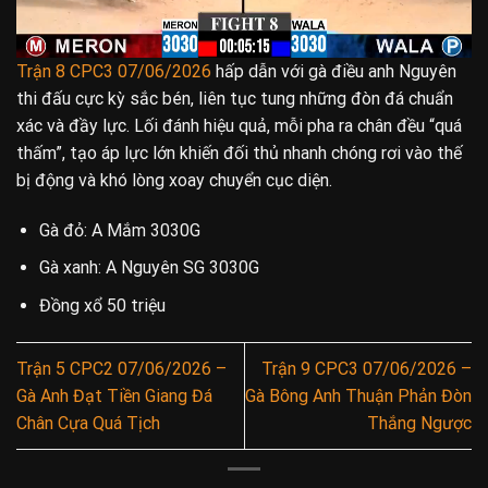
Trận 8 CPC3 07/06/2026
hấp dẫn với gà điều anh Nguyên
thi đấu cực kỳ sắc bén, liên tục tung những đòn đá chuẩn
xác và đầy lực. Lối đánh hiệu quả, mỗi pha ra chân đều “quá
thấm”, tạo áp lực lớn khiến đối thủ nhanh chóng rơi vào thế
bị động và khó lòng xoay chuyển cục diện.
Gà đỏ:
A Mắm 3030G
Gà xanh:
A Nguyên SG 3030G
Đồng xổ 50 triệu
Trận 5 CPC2 07/06/2026 –
Trận 9 CPC3 07/06/2026 –
Gà Anh Đạt Tiền Giang Đá
Gà Bông Anh Thuận Phản Đòn
Chân Cựa Quá Tịch
Thắng Ngược