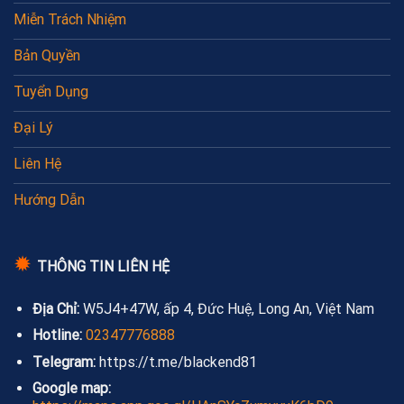
Miễn Trách Nhiệm
Bản Quyền
Tuyển Dụng
Đại Lý
Liên Hệ
Hướng Dẫn
✹
THÔNG TIN LIÊN HỆ
Địa Chỉ:
W5J4+47W, ấp 4, Đức Huệ, Long An, Việt Nam
Hotline:
02347776888
Telegram:
https://t.me/blackend81
Google map: