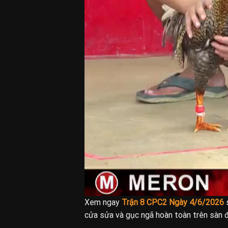
Xem ngay
Trận 8 CPC2 Ngày 4/6/2026
s
cửa sửa và gục ngã hoàn toàn trên sàn 