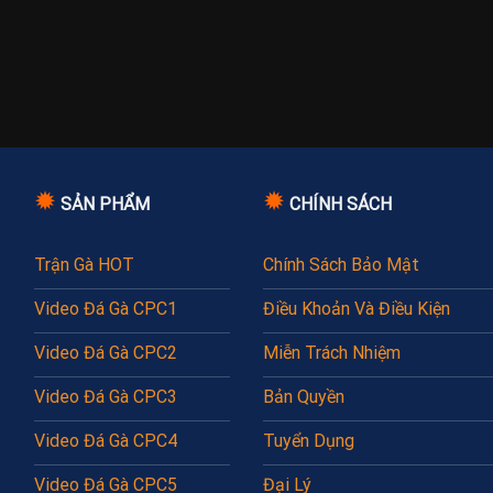
✹
✹
SẢN PHẨM
CHÍNH SÁCH
Trận Gà HOT
Chính Sách Bảo Mật
Video Đá Gà CPC1
Điều Khoản Và Điều Kiện
Video Đá Gà CPC2
Miễn Trách Nhiệm
Video Đá Gà CPC3
Bản Quyền
Video Đá Gà CPC4
Tuyển Dụng
Video Đá Gà CPC5
Đại Lý