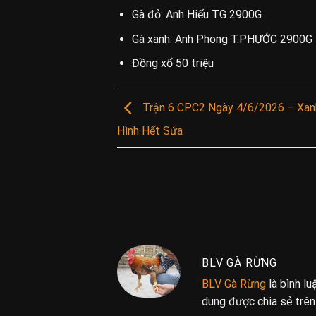
Gà đỏ: Anh Hiếu TG 2900G
Gà xanh: Anh Phong T.PHƯỚC 2900G
Đồng xổ 50 triệu
Trận 6 CPC2 Ngày 4/6/2026 – Xa
Hình Hết Sửa
BLV GÀ RỪNG
BLV Gà Rừng
là bình l
dung được chia sẻ trê