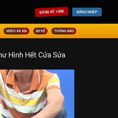
ĐĂNG KÝ +50K
ĐĂNG NHẬP
VIDEO XÀ XÍA
SƯ KÊ
THÔNG BÁO
hư Hình Hết Cửa Sửa