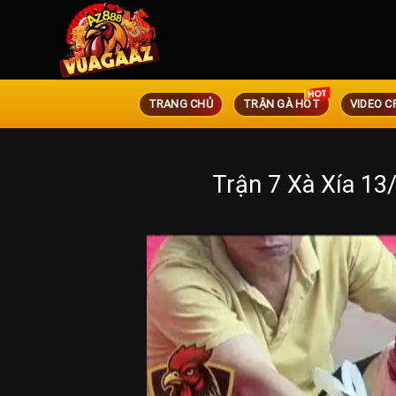
TRANG CHỦ
TRẬN GÀ HOT
VIDEO C
Trận 7 Xà Xía 1