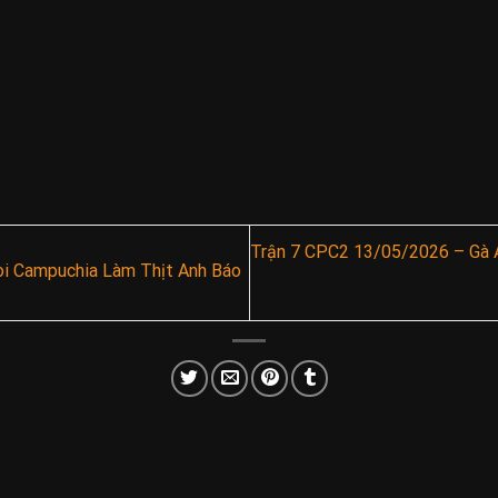
Trận 7 CPC2 13/05/2026 – Gà 
oi Campuchia Làm Thịt Anh Báo