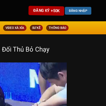
ĐĂNG KÝ +50K
ĐĂNG NHẬP
VIDEO XÀ XÍA
SƯ KÊ
THÔNG BÁO
 Đối Thủ Bỏ Chạy