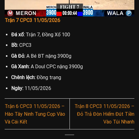
Trận 7 CPC3 11/05/2026
Đá xổ:
Trận 7, Đồng Xổ 100
Bồ:
CPC3
Gà Đỏ:
A Bé BT nặng 3900g
Gà Xanh:
A Doul CPC nặng 3900g
Chênh lệch:
Đồng trạng
Ngày:
11/05/2026
Trận 6 CPC3 11/05/2026 –
Trận 8 CPC3 11/05/2026 –
Hào Tây Ninh Tung Cọp Vào
Đỏ Trả Đòn Hiểm Đút Tiền
Và Cái Kết
Vào Túi Nhanh