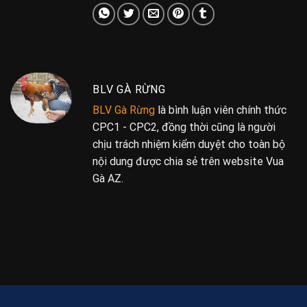
BLV GÀ RỪNG
BLV Gà Rừng
là bình luận viên chính thức
CPC1 - CPC2, đồng thời cũng là người
chịu trách nhiệm kiểm duyệt cho toàn bộ
nội dung được chia sẻ trên website Vua
Gà AZ.