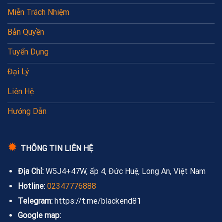
Miễn Trách Nhiệm
Bản Quyền
Tuyển Dụng
Đại Lý
Liên Hệ
Hướng Dẫn
✹
THÔNG TIN LIÊN HỆ
Địa Chỉ:
W5J4+47W, ấp 4, Đức Huệ, Long An, Việt Nam
Hotline:
02347776888
Telegram:
https://t.me/blackend81
Google map: