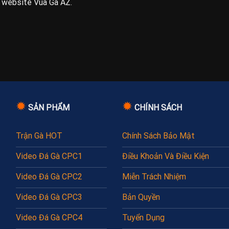
n website Vua Gà AZ.
✹
✹
SẢN PHẨM
CHÍNH SÁCH
Trận Gà HOT
Chính Sách Bảo Mật
Video Đá Gà CPC1
Điều Khoản Và Điều Kiện
Video Đá Gà CPC2
Miễn Trách Nhiệm
Video Đá Gà CPC3
Bản Quyền
Video Đá Gà CPC4
Tuyển Dụng