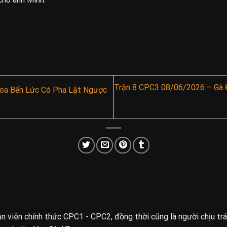
Trận 8 CPC3 08/06/2026 – Gà 
oa Bến Lức Có Pha Lật Ngược
uận viên chính thức CPC1 - CPC2, đồng thời cũng là người chịu tr