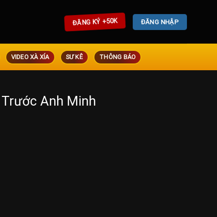
ĐĂNG KÝ +50K
ĐĂNG NHẬP
VIDEO XÀ XÍA
SƯ KÊ
THÔNG BÁO
 Trước Anh Minh