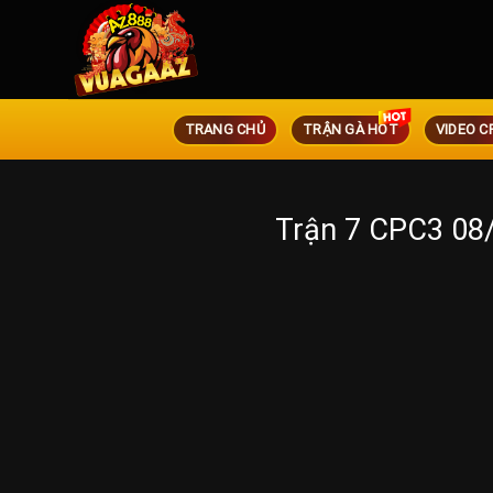
TRANG CHỦ
TRẬN GÀ HOT
VIDEO C
Trận 7 CPC3 08