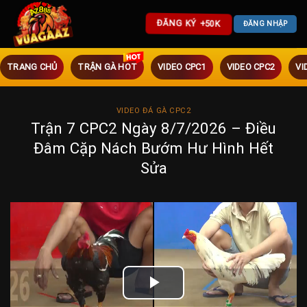
ĐĂNG KÝ +50K
ĐĂNG NHẬP
TRANG CHỦ
TRẬN GÀ HOT
VIDEO CPC1
VIDEO CPC2
VI
VIDEO ĐÁ GÀ CPC2
Trận 7 CPC2 Ngày 8/7/2026 – Điều
Đâm Cặp Nách Bướm Hư Hình Hết
Sửa