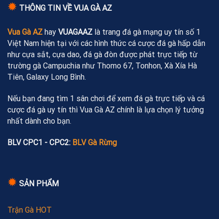
✹
THÔNG TIN VỀ VUA GÀ AZ
Vua Gà AZ
hay
VUAGAAZ
là trang đá gà mạng uy tín số 1
Việt Nam hiện tại với các hình thức cá cược đá gà hấp dẫn
như cựa sắt, cựa dao, đá gà đòn được phát trực tiếp từ
trường gà Campuchia như Thomo 67, Tonhon, Xà Xía Hà
Tiên, Galaxy Long Bình.
Nếu bạn đang tìm 1 sân chơi để xem đá gà trực tiếp và cá
cược đá gà uy tín thì Vua Gà AZ chính là lựa chọn lý tưởng
nhất dành cho bạn.
BLV CPC1 - CPC2:
BLV Gà Rừng
✹
SẢN PHẨM
Trận Gà HOT