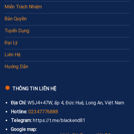
Miễn Trách Nhiệm
Bản Quyền
Tuyển Dụng
Đại Lý
Liên Hệ
Hướng Dẫn
✹
THÔNG TIN LIÊN HỆ
Địa Chỉ:
W5J4+47W, ấp 4, Đức Huệ, Long An, Việt Nam
Hotline:
02347776888
Telegram:
https://t.me/blackend81
Google map: