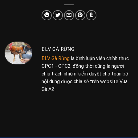
BLV GÀ RỪNG
BLV Gà Rừng
là bình luận viên chính thức
CPC1 - CPC2, đồng thời cũng là người
chịu trách nhiệm kiểm duyệt cho toàn bộ
nội dung được chia sẻ trên website Vua
Gà AZ.