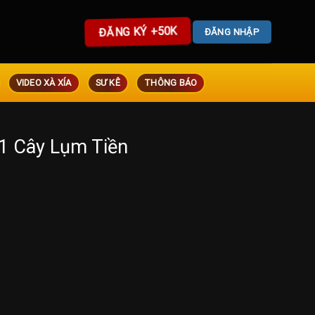
ĐĂNG KÝ +50K
ĐĂNG NHẬP
VIDEO XÀ XÍA
SƯ KÊ
THÔNG BÁO
1 Cây Lụm Tiền