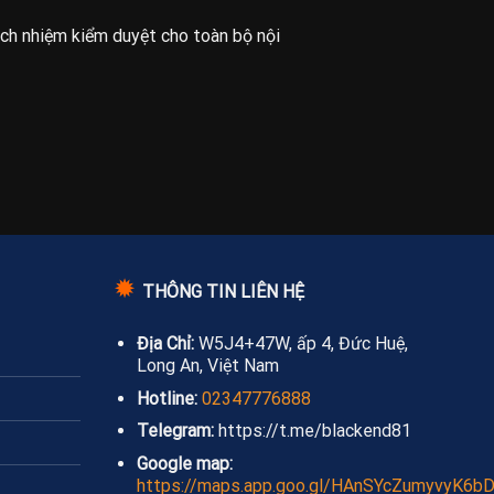
ách nhiệm kiểm duyệt cho toàn bộ nội
✹
THÔNG TIN LIÊN HỆ
Địa Chỉ:
W5J4+47W, ấp 4, Đức Huệ,
Long An, Việt Nam
Hotline:
02347776888
Telegram:
https://t.me/blackend81
Google map:
https://maps.app.goo.gl/HAnSYcZumyvyK6b