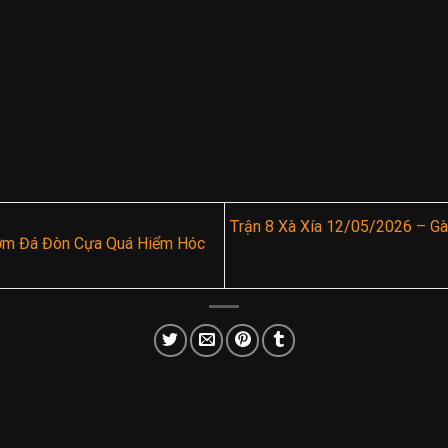
Trận 8 Xà Xía 12/05/2026 – 
ớm Đá Đòn Cựa Quá Hiểm Hóc