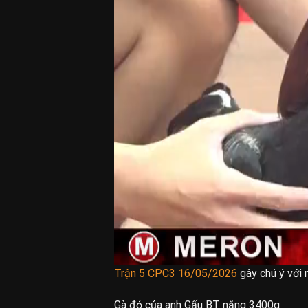
Trận 5 CPC3 16/05/2026
gây chú ý với 
Gà đỏ của anh Gấu BT nặng 3400g