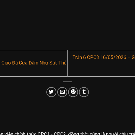
Trận 6 CPC3 16/05/2026 – Gà
 Giáo Đá Cựa Đâm Như Sát Thủ
uận viên chính thức CPC1 - CPC2, đồng thời cũng là người chịu tr