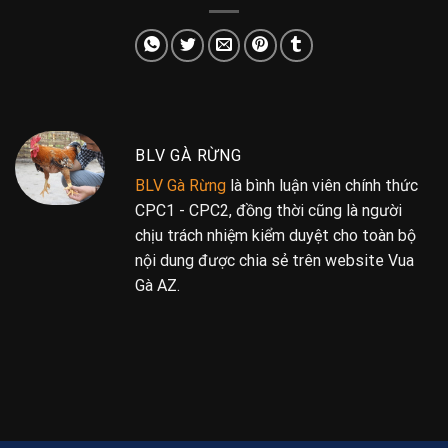
BLV GÀ RỪNG
BLV Gà Rừng
là bình luận viên chính thức
CPC1 - CPC2, đồng thời cũng là người
chịu trách nhiệm kiểm duyệt cho toàn bộ
nội dung được chia sẻ trên website Vua
Gà AZ.