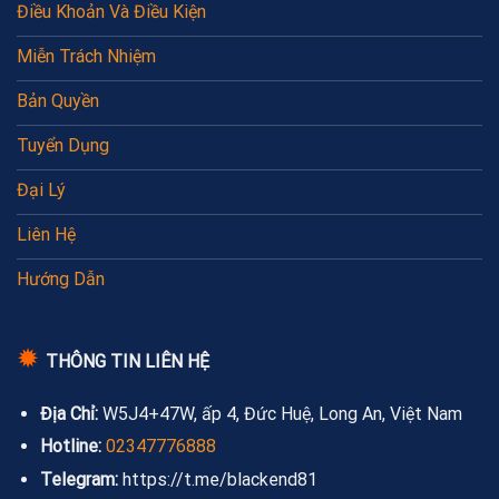
Điều Khoản Và Điều Kiện
Miễn Trách Nhiệm
Bản Quyền
Tuyển Dụng
Đại Lý
Liên Hệ
Hướng Dẫn
✹
THÔNG TIN LIÊN HỆ
Địa Chỉ:
W5J4+47W, ấp 4, Đức Huệ, Long An, Việt Nam
Hotline:
02347776888
Telegram:
https://t.me/blackend81