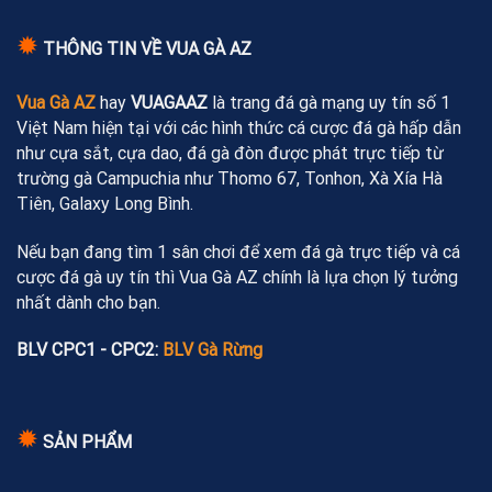
✹
THÔNG TIN VỀ VUA GÀ AZ
Vua Gà AZ
hay
VUAGAAZ
là trang đá gà mạng uy tín số 1
Việt Nam hiện tại với các hình thức cá cược đá gà hấp dẫn
như cựa sắt, cựa dao, đá gà đòn được phát trực tiếp từ
trường gà Campuchia như Thomo 67, Tonhon, Xà Xía Hà
Tiên, Galaxy Long Bình.
Nếu bạn đang tìm 1 sân chơi để xem đá gà trực tiếp và cá
cược đá gà uy tín thì Vua Gà AZ chính là lựa chọn lý tưởng
nhất dành cho bạn.
BLV CPC1 - CPC2:
BLV Gà Rừng
✹
SẢN PHẨM