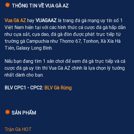
✹
THÔNG TIN VỀ VUA GÀ AZ
Vua Gà AZ
hay
VUAGAAZ
là trang đá gà mạng uy tín số 1
Việt Nam hiện tại với các hình thức cá cược đá gà hấp dẫn
như cựa sắt, cựa dao, đá gà đòn được phát trực tiếp từ
trường gà Campuchia như Thomo 67, Tonhon, Xà Xía Hà
Tiên, Galaxy Long Bình.
Nếu bạn đang tìm 1 sân chơi để xem đá gà trực tiếp và cá
cược đá gà uy tín thì Vua Gà AZ chính là lựa chọn lý tưởng
nhất dành cho bạn.
BLV CPC1 - CPC2:
BLV Gà Rừng
✹
SẢN PHẨM
Trận Gà HOT