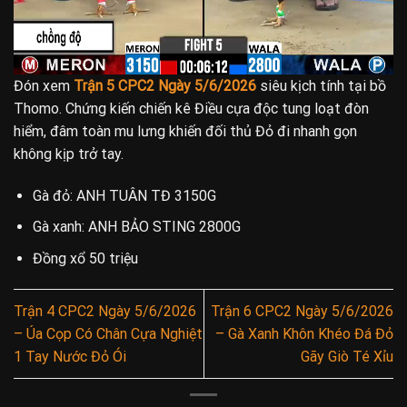
Đón xem
Trận 5 CPC2 Ngày 5/6/2026
siêu kịch tính tại bồ
Thomo. Chứng kiến chiến kê Điều cựa độc tung loạt đòn
hiểm, đâm toàn mu lưng khiến đối thủ Đỏ đi nhanh gọn
không kịp trở tay.
Gà đỏ: ANH TUÂN TĐ 3150G
Gà xanh: ANH BẢO STING 2800G
Đồng xổ 50 triệu
Trận 4 CPC2 Ngày 5/6/2026
Trận 6 CPC2 Ngày 5/6/2026
– Úa Cọp Có Chân Cựa Nghiệt
– Gà Xanh Khôn Khéo Đá Đỏ
1 Tay Nước Đỏ Ói
Gãy Giò Té Xỉu