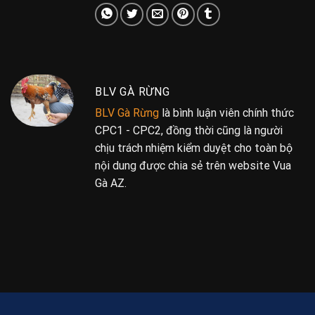
BLV GÀ RỪNG
BLV Gà Rừng
là bình luận viên chính thức
CPC1 - CPC2, đồng thời cũng là người
chịu trách nhiệm kiểm duyệt cho toàn bộ
nội dung được chia sẻ trên website Vua
Gà AZ.