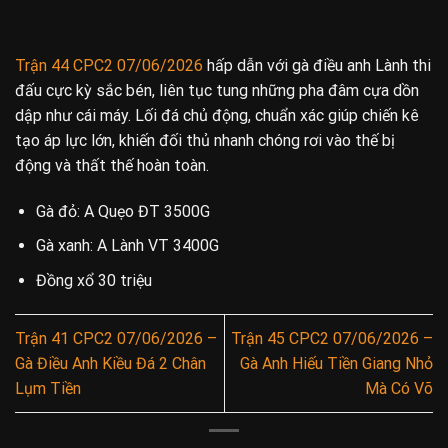
Trận 44 CPC2 07/06/2026
hấp dẫn với gà điều anh Lành thi
đấu cực kỳ sắc bén, liên tục tung những pha đâm cựa dồn
dập như cái máy. Lối đá chủ động, chuẩn xác giúp chiến kê
tạo áp lực lớn, khiến đối thủ nhanh chóng rơi vào thế bị
động và thất thế hoàn toàn.
Gà đỏ:
A Quẹo ĐT 3500G
Gà xanh:
A Lành VT 3400G
Đồng xổ 30 triệu
Trận 41 CPC2 07/06/2026 –
Trận 45 CPC2 07/06/2026 –
Gà Điều Anh Kiều Đá 2 Chân
Gà Anh Hiếu Tiền Giang Nhỏ
Lụm Tiền
Mà Có Võ