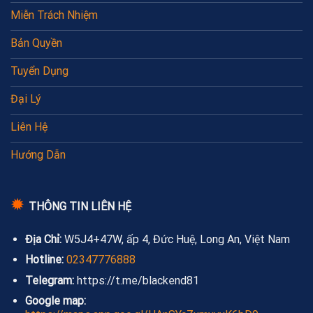
Miễn Trách Nhiệm
Bản Quyền
Tuyển Dụng
Đại Lý
Liên Hệ
Hướng Dẫn
✹
THÔNG TIN LIÊN HỆ
Địa Chỉ:
W5J4+47W, ấp 4, Đức Huệ, Long An, Việt Nam
Hotline:
02347776888
Telegram:
https://t.me/blackend81
Google map: