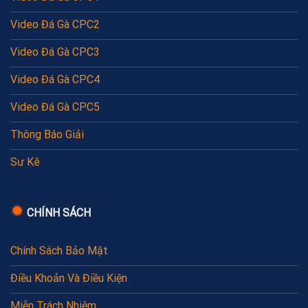
Video Đá Gà CPC2
Video Đá Gà CPC3
Video Đá Gà CPC4
Video Đá Gà CPC5
Thông Báo Giải
Sư Kê
✹
CHÍNH SÁCH
Chính Sách Bảo Mật
Điều Khoản Và Điều Kiện
Miễn Trách Nhiệm