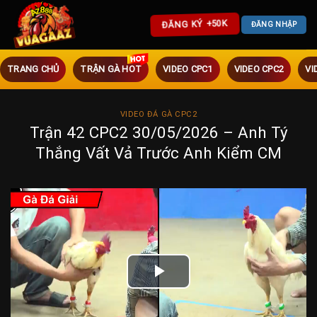
ĐĂNG KÝ +50K
ĐĂNG NHẬP
TRANG CHỦ
TRẬN GÀ HOT
VIDEO CPC1
VIDEO CPC2
VI
VIDEO ĐÁ GÀ CPC2
Trận 42 CPC2 30/05/2026 – Anh Tý
Thắng Vất Vả Trước Anh Kiểm CM