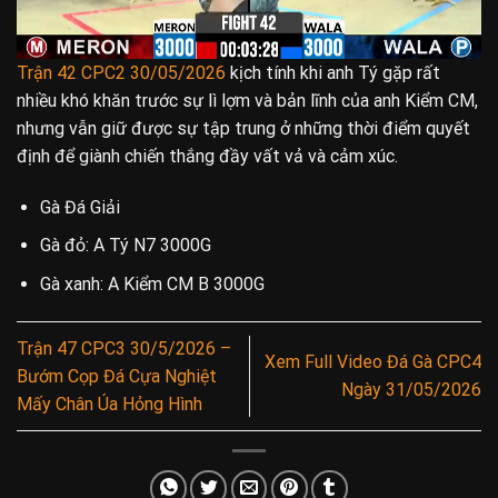
Trận 42 CPC2 30/05/2026
kịch tính khi anh Tý gặp rất
nhiều khó khăn trước sự lì lợm và bản lĩnh của anh Kiểm CM,
nhưng vẫn giữ được sự tập trung ở những thời điểm quyết
định để giành chiến thắng đầy vất vả và cảm xúc.
Gà Đá Giải
Gà đỏ:
A Tý N7 3000G
Gà xanh:
A Kiểm CM B 3000G
Trận 47 CPC3 30/5/2026 –
Xem Full Video Đá Gà CPC4
Bướm Cọp Đá Cựa Nghiệt
Ngày 31/05/2026
Mấy Chân Úa Hỏng Hình