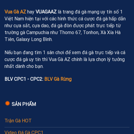
Vua Gà AZ
hay
VUAGAAZ
là trang đá gà mạng uy tín số 1
Việt Nam hiện tại với các hình thức cá cược đá gà hấp dẫn
như cựa sắt, cựa dao, đá gà đòn được phát trực tiếp từ
trường gà Campuchia như Thomo 67, Tonhon, Xà Xía Hà
Tiên, Galaxy Long Bình.
Nếu bạn đang tìm 1 sân chơi để xem đá gà trực tiếp và cá
cược đá gà uy tín thì Vua Gà AZ chính là lựa chọn lý tưởng
nhất dành cho bạn.
BLV CPC1 - CPC2:
BLV Gà Rừng
✹
SẢN PHẨM
Trận Gà HOT
Video Đá Gà CPC1