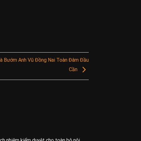
Gà Bướm Anh Vũ Đồng Nai Toàn Đâm Đầu
Cần
ách nhiệm kiểm duyệt cho toàn bộ nội