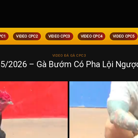
PC1
VIDEO CPC2
VIDEO CPC3
VIDEO CPC4
VIDEO CPC5
VIDEO ĐÁ GÀ CPC3
05/2026 – Gà Bướm Có Pha Lội Ngượ