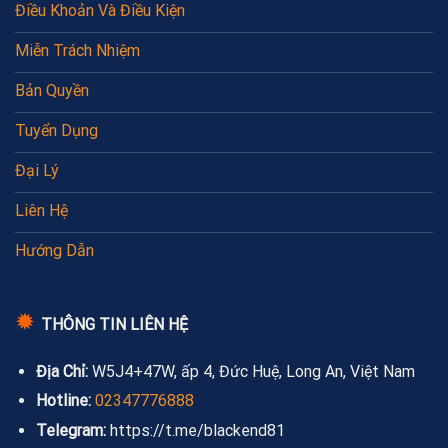
Điều Khoản Và Điều Kiện
Miễn Trách Nhiệm
Bản Quyền
Tuyển Dụng
Đại Lý
Liên Hệ
Hướng Dẫn
✹
THÔNG TIN LIÊN HỆ
Địa Chỉ:
W5J4+47W, ấp 4, Đức Huệ, Long An, Việt Nam
Hotline:
02347776888
Telegram:
https://t.me/blackend81