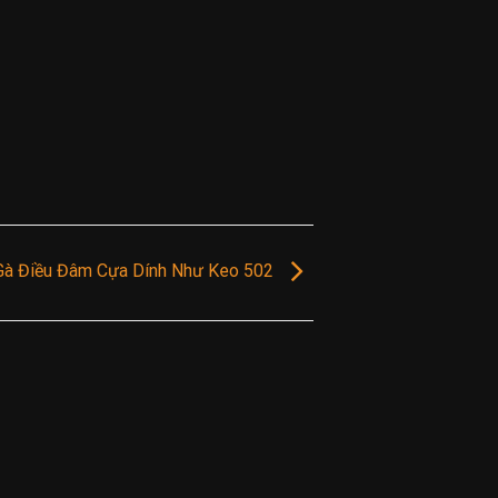
 Gà Điều Đâm Cựa Dính Như Keo 502