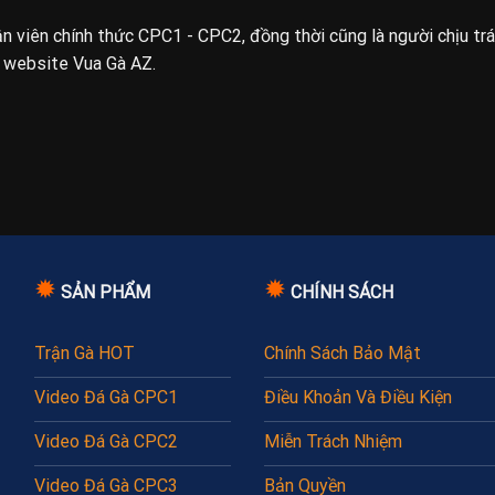
uận viên chính thức CPC1 - CPC2, đồng thời cũng là người chịu tr
n website Vua Gà AZ.
✹
✹
SẢN PHẨM
CHÍNH SÁCH
Trận Gà HOT
Chính Sách Bảo Mật
Video Đá Gà CPC1
Điều Khoản Và Điều Kiện
Video Đá Gà CPC2
Miễn Trách Nhiệm
Video Đá Gà CPC3
Bản Quyền