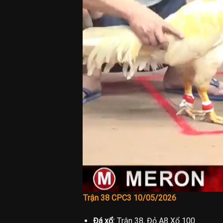
Trận 38 CPC3 10/05/2026
Đá xổ:
Trận 38, Đỏ A8 Xổ 100