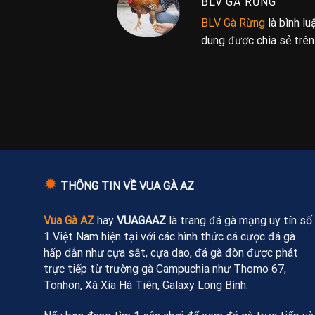
BLV GÀ RỪNG
BLV Gà Rừng
là bình l
dung được chia sẻ trê
✹
THÔNG TIN VỀ VUA GÀ AZ
Vua Gà AZ
hay
VUAGAAZ
là trang đá gà mạng uy tín số
1 Việt Nam hiện tại với các hình thức cá cược đá gà
hấp dẫn như cựa sắt, cựa dao, đá gà đòn được phát
trực tiếp từ trường gà Campuchia như Thomo 67,
Tonhon, Xà Xía Hà Tiên, Galaxy Long Bình.