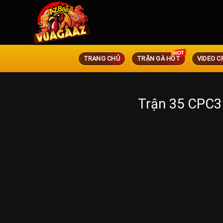
TRANG CHỦ
TRẬN GÀ HOT
VIDEO C
Trận 35 CPC3