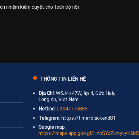
ách nhiệm kiểm duyệt cho toàn bộ nội
✹
THÔNG TIN LIÊN HỆ
Địa Chỉ:
W5J4+47W, ấp 4, Đức Huệ,
Long An, Việt Nam
Hotline:
02347776888
Telegram:
https://t.me/blackend81
Google map:
https://maps.app.goo.gl/HAnSYcZumyvyK6b