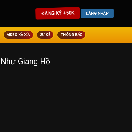
ĐĂNG KÝ +50K
ĐĂNG NHẬP
VIDEO XÀ XÍA
SƯ KÊ
THÔNG BÁO
 Như Giang Hồ