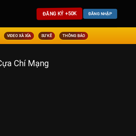
ĐĂNG KÝ +50K
ĐĂNG NHẬP
VIDEO XÀ XÍA
SƯ KÊ
THÔNG BÁO
Cựa Chí Mạng