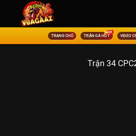
TRANG CHỦ
TRẬN GÀ HOT
VIDEO C
Trận 34 CPC