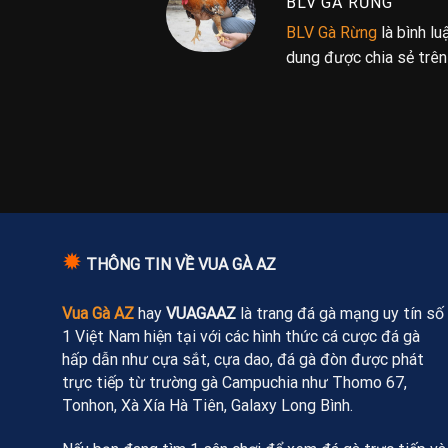
BLV GÀ RỪNG
BLV Gà Rừng
là bình l
dung được chia sẻ trê
✹
THÔNG TIN VỀ VUA GÀ AZ
Vua Gà AZ
hay
VUAGAAZ
là trang đá gà mạng uy tín số
1 Việt Nam hiện tại với các hình thức cá cược đá gà
hấp dẫn như cựa sắt, cựa dao, đá gà đòn được phát
trực tiếp từ trường gà Campuchia như Thomo 67,
Tonhon, Xà Xía Hà Tiên, Galaxy Long Bình.