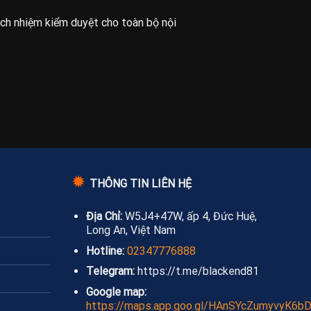
ách nhiệm kiểm duyệt cho toàn bộ nội
✹
THÔNG TIN LIÊN HỆ
Địa Chỉ:
W5J4+47W, ấp 4, Đức Huệ,
Long An, Việt Nam
Hotline:
02347776888
Telegram:
https://t.me/blackend81
Google map:
https://maps.app.goo.gl/HAnSYcZumyvyK6b