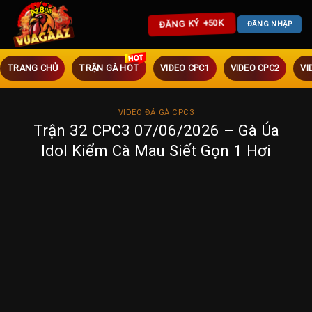
ĐĂNG KÝ +50K
ĐĂNG NHẬP
TRANG CHỦ
TRẬN GÀ HOT
VIDEO CPC1
VIDEO CPC2
VI
VIDEO ĐÁ GÀ CPC3
Trận 32 CPC3 07/06/2026 – Gà Úa
Idol Kiểm Cà Mau Siết Gọn 1 Hơi