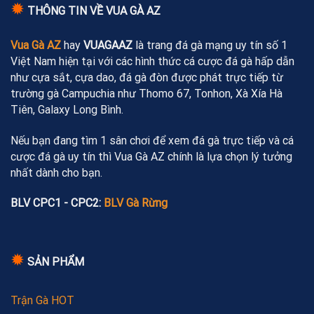
✹
THÔNG TIN VỀ VUA GÀ AZ
Vua Gà AZ
hay
VUAGAAZ
là trang đá gà mạng uy tín số 1
Việt Nam hiện tại với các hình thức cá cược đá gà hấp dẫn
như cựa sắt, cựa dao, đá gà đòn được phát trực tiếp từ
trường gà Campuchia như Thomo 67, Tonhon, Xà Xía Hà
Tiên, Galaxy Long Bình.
Nếu bạn đang tìm 1 sân chơi để xem đá gà trực tiếp và cá
cược đá gà uy tín thì Vua Gà AZ chính là lựa chọn lý tưởng
nhất dành cho bạn.
BLV CPC1 - CPC2:
BLV Gà Rừng
✹
SẢN PHẨM
Trận Gà HOT