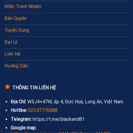
Miễn Trách Nhiệm
Bản Quyền
Tuyển Dụng
Đại Lý
Liên Hệ
Hướng Dẫn
✹
THÔNG TIN LIÊN HỆ
Địa Chỉ:
W5J4+47W, ấp 4, Đức Huệ, Long An, Việt Nam
Hotline:
02347776888
Telegram:
https://t.me/blackend81
Google map: