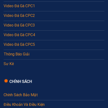
Video Đá Gà CPC1
Video Đá Gà CPC2
Video Đá Gà CPC3
Video Đá Gà CPC4
Video Đá Gà CPC5
Thông Báo Giải
Sư Kê
✹
CHÍNH SÁCH
Chính Sách Bảo Mật
Điều Khoản Và Điều Kiện