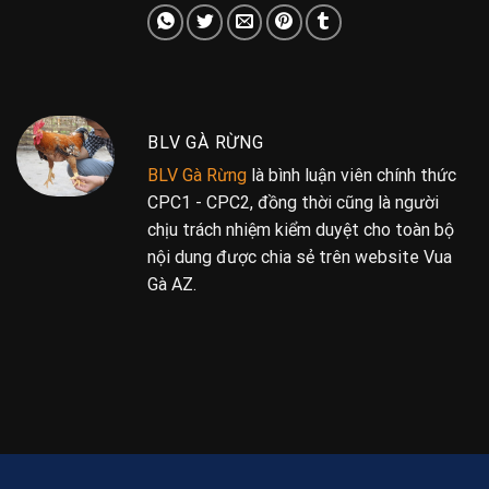
BLV GÀ RỪNG
BLV Gà Rừng
là bình luận viên chính thức
CPC1 - CPC2, đồng thời cũng là người
chịu trách nhiệm kiểm duyệt cho toàn bộ
nội dung được chia sẻ trên website Vua
Gà AZ.