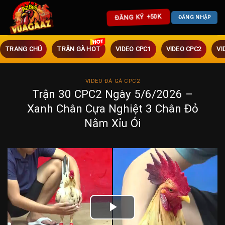
ĐĂNG KÝ +50K
ĐĂNG NHẬP
TRANG CHỦ
TRẬN GÀ HOT
VIDEO CPC1
VIDEO CPC2
VI
VIDEO ĐÁ GÀ CPC2
Trận 30 CPC2 Ngày 5/6/2026 –
Xanh Chân Cựa Nghiệt 3 Chân Đỏ
Nằm Xỉu Ói