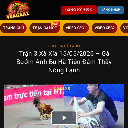
ĐĂNG KÝ +50K
ĐĂNG NHẬP
TRANG CHỦ
TRẬN GÀ HOT
VIDEO CPC1
VIDEO CPC2
VI
VIDEO ĐÁ GÀ XÀ XÍA
Trận 3 Xà Xía 15/05/2026 – Gà
Bướm Anh Bu Hà Tiên Đâm Thấy
Nóng Lạnh