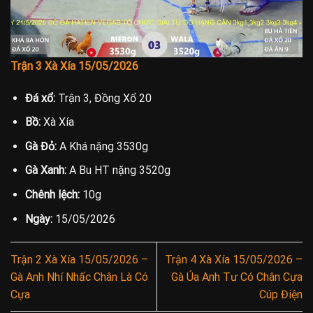
Trận 3 Xà Xía 15/05/2026
Đá xổ:
Trận 3, Đồng Xổ 20
Bồ:
Xà Xía
Gà Đỏ:
A Khá nặng 3530g
Gà Xanh:
A Bu HT nặng 3520g
Chênh lệch:
10g
Ngày:
15/05/2026
Trận 2 Xà Xía 15/05/2026 –
Trận 4 Xà Xía 15/05/2026 –
Gà Anh Nhí Nhấc Chân Là Có
Gà Úa Anh Tư Có Chân Cựa
Cựa
Cúp Điện